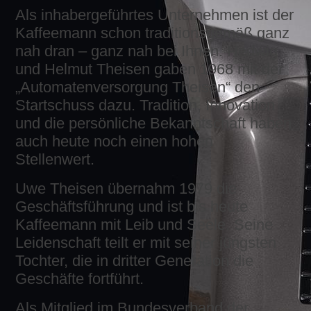
Als inhabergeführtes Unternehmen ist der
Kaffeemann schon traditionsgemäß ganz
nah dran – ganz nah bei Ihnen. Hedwig
und Helmut Theisen gaben 1968 mit der
„Automatenversorgung Theisen“ den
Startschuss dazu. Tradition, Innovation
und die persönliche Bekanntschaft haben
auch heute noch einen hohen
Stellenwert.
Uwe Theisen übernahm 1979 die
Geschäftsführung und ist bis heute
Kaffeemann mit Leib und Seele. Seine
Leidenschaft teilt er mit seiner jüngsten
Tochter, die in dritter Generation die
Geschäfte fortführt.
Als Mitglied im Bundesverband der