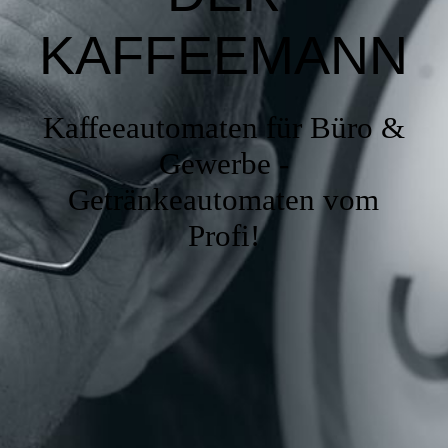
KAFFE
EMANN
Kaffeeautomaten für Büro &
Gewerbe -
Getränkeautomaten vom
Profi!