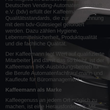
Deutschen Vending-Automatenwirtschaft
e.V. (bdv) erfüllt der Kaffeemann alle
Qualitätsstandards, die zur Auszeichnung
mit dem bdv-Gütesiegel gefordert
werden. Dazu zählen Hygiene,
Lebensmittelsicherheit, Produktqualität
und die fachliche Qualität.
Der Kaffeemann legt Wert auf qualifizierte
Mitarbeiter und damit das so bleibt, ist der
Kaffeemann IHK-Ausbildungsbetrieb für
die Berufe Automatenfachfrau/-mann und
Kaufleute für Büromanagement.
Kaffeemann als Marke
Kaffeegenuss an jedem Ort möglich zu
machen, ist eine Herausforderung. Mit