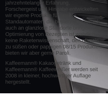
jahrzehntelanger Erfahrung,
Forschergeist und Hingabe entwickelten
wir eigene Produkte für unsere
Standautomaten, die besten Geschmack
auch an glanzlose Standorte bringen. Die
Optimierung von Rezepten ist wahrlich
keine Raketenwissenschaft, den oftmals
zu süßen oder pappigen 08/15 Produkten
bieten wir aber gerne Paroli.
Kaffeemann® Kakaogetränk und
Kaffeemann® Kaffeeweißer werden seit
2008 in kleiner, hochwertiger Auflage
hergestellt.
Philosoffee
Wir verstehen Kaffee als Lebensgefühl