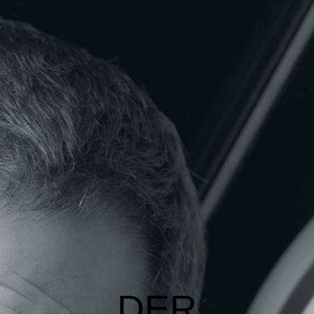
Der Kaffeemann GmbH
Kaffeemann
Portfolio
Kontakt
Impressum
DER